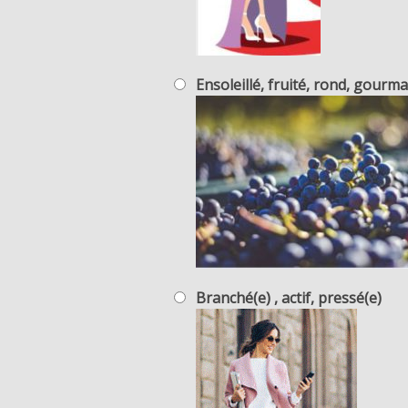
Ensoleillé, fruité, rond, gourm
Branché(e) , actif, pressé(e)