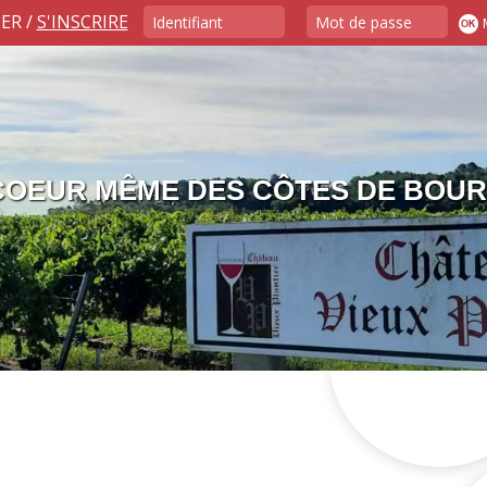
ER /
S'INSCRIRE
 COEUR MÊME DES CÔTES DE BOU
 LUCAS , LES FRANGINS VIGNERO